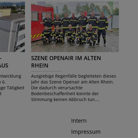
1/2
1/6
-
SZENE OPENAIR IM ALTEN
AUS
RHEIN
RGESCH…
ntwicklung
Ausgiebige Regenfälle begleiteten dieses
 6.
Jahr das Szene Openair am Alten Rhein.
e Tätigkeit
Die dadurch verursachte
t
Bodenbeschaffenheit konnte der
Stimmung keinen Abbruch tun.…
Intern
Impressum