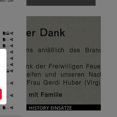
den. Die
e
HISTORY EINSÄTZE