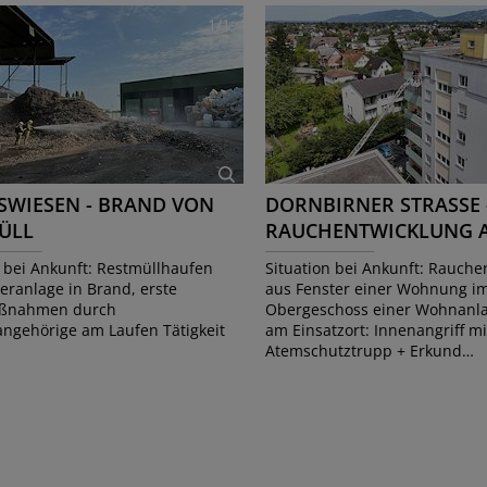
1/1
SWIESEN - BRAND VON
DORNBIRNER STRASSE 
ÜLL
RAUCHENTWICKLUNG 
WOHNUNG IM 6. OBE
n bei Ankunft: Restmüllhaufen
Situation bei Ankunft: Rauche
eranlage in Brand, erste
aus Fenster einer Wohnung im
ßnahmen durch
Obergeschoss einer Wohnanlag
angehörige am Laufen Tätigkeit
am Einsatzort: Innenangriff mi
Atemschutztrupp + Erkund…