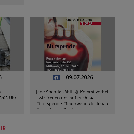
6
| 09.07.2026
h
Jede Spende zählt! 🩸 Kommt vorbei
5:05 Uhr
- wir freuen uns auf euch! 🔥
or
#blutspende #feuerwehr #lustenau
#gemeinsamfüralle
ht
e…
HR