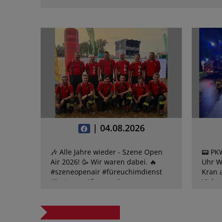
| 04.08.2026
🎶 Alle Jahre wieder - Szene Open
📟 PK
Air 2026! 🥳 Wir waren dabei. 🔥
Uhr W
#szeneopenair #füreuchimdienst
Kran 
#lustenau #feuerwehr
Viele
Höchst
Unfal