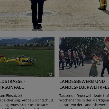
1/3
LDSTRASSE -
LANDESBEWERB UND
HRSUNFALL
LANDESFEUERWEHRFES
PORTER GEGEN FAHR…
BEZAU
 am Einsatzort:
Tausende Feuerwehrleute tra
absicherung, Aufbau Sichtschutz,
Wochenende in der Marktgem
tzung Rotes Kreuz Im Einsatz:
Bezau, wo der Landesbewerb