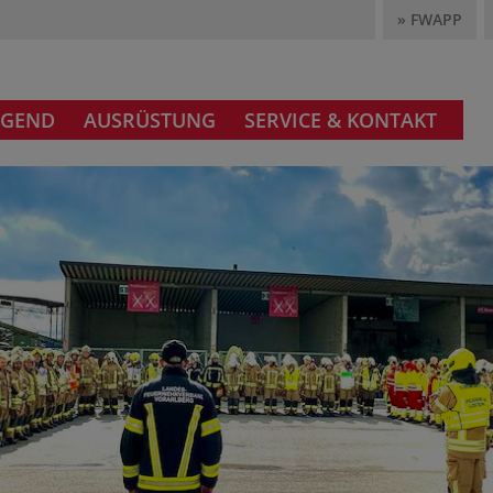
» FWAPP
UGEND
AUSRÜSTUNG
SERVICE & KONTAKT
T FÜR
RHEIT