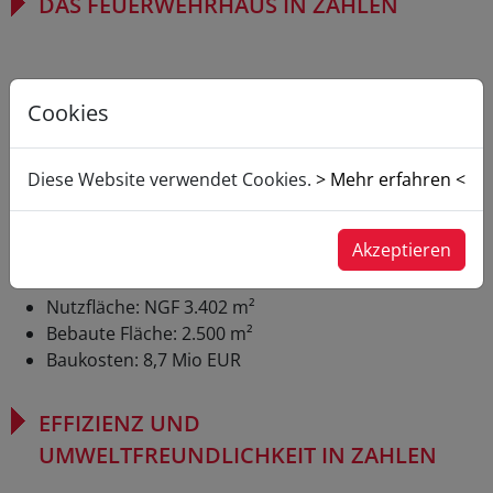
DAS FEUERWEHRHAUS IN ZAHLEN
Wettbewerb: 12/2013 - 04/2014
Cookies
Planung: 01/2015 - 08/2018
Ausführung: 05/2016 - 09/2018
Eröffnung: 16. September 2018
Diese Website verwendet Cookies.
> Mehr erfahren <
Grundstücksfläche: 5.717 m²
Umbauter Raum: BRI 19.240 m³
Akzeptieren
Geschosse: KG, EG, OG, zusätzliches Teilgeschoss
Geschossfläche: BGF 3.945 m²
Nutzfläche: NGF 3.402 m²
Bebaute Fläche: 2.500 m²
Baukosten: 8,7 Mio EUR
EFFIZIENZ UND
UMWELTFREUNDLICHKEIT IN ZAHLEN