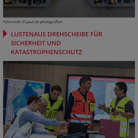
Fotocredit: © paul ott photografiert
LUSTENAUS DREHSCHEIBE FÜR
SICHERHEIT UND
KATASTROPHENSCHUTZ