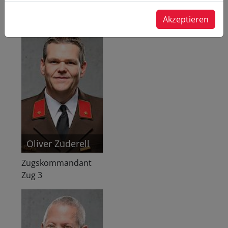
Zug 2
Akzeptieren
Oliver Zuderell
Zugskommandant
Zug 3