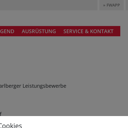
» FWAPP
UGEND
AUSRÜSTUNG
SERVICE & KONTAKT
1
rarlberger Leistungsbewerbe
f
Cookies