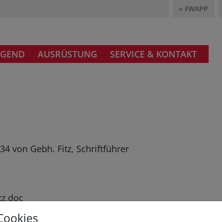
» FWAPP
UGEND
AUSRÜSTUNG
SERVICE & KONTAKT
4
34 von Gebh. Fitz, Schriftführer
tz.doc
Cookies