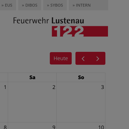
» EUS
» DIBOS
» SYBOS
» INTERN
Heute
Sa
So
1
2
3
8
9
10