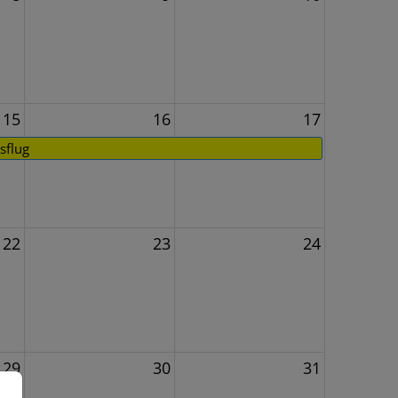
15
16
17
sflug
22
23
24
29
30
31