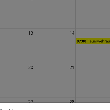
13
14
d
07:00
Feuerwehrau
20
21
27
28
v *