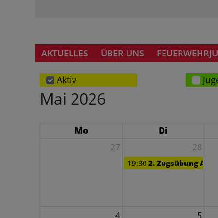
AKTUELLES
ÜBER UNS
FEUERWEHRJ
Aktiv
Jug
Mai 2026
Mo
Di
27
28
19:30
2. Zugsübung Akti
4
5