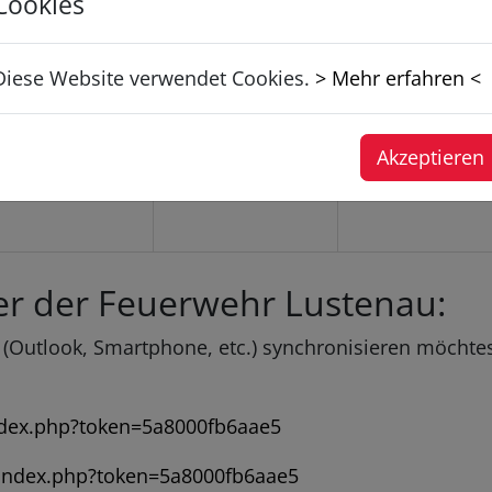
Cookies
Diese Website verwendet Cookies.
> Mehr erfahren <
3
4
Akzeptieren
der der Feuerwehr Lustenau:
 (Outlook, Smartphone, etc.) synchronisieren möchtes
index.php?token=5a8000fb6aae5
l/index.php?token=5a8000fb6aae5