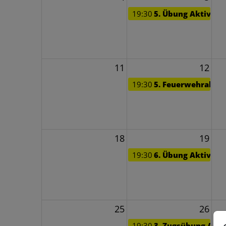
19:30
5. Übung Aktiv *
11
12
19:30
5. Feuerwehraben
18
19
19:30
6. Übung Aktiv *
25
26
19:30
3. Zugsübung Akti