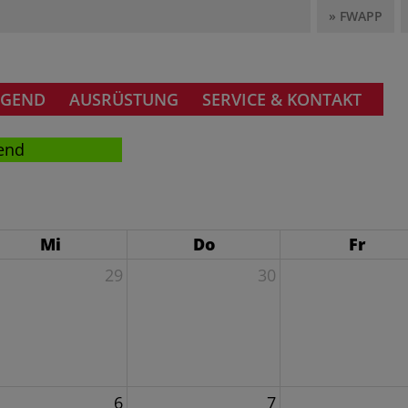
» FWAPP
UGEND
AUSRÜSTUNG
SERVICE & KONTAKT
end
Mi
Do
Fr
29
30
v *
6
7