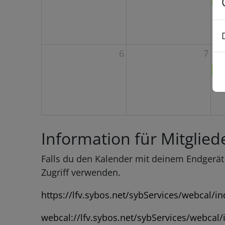
6
7
19
Information für Mitglie
Falls du den Kalender mit deinem Endgerät
Zugriff verwenden.
https://lfv.sybos.net/sybServices/webcal/
webcal://lfv.sybos.net/sybServices/webca