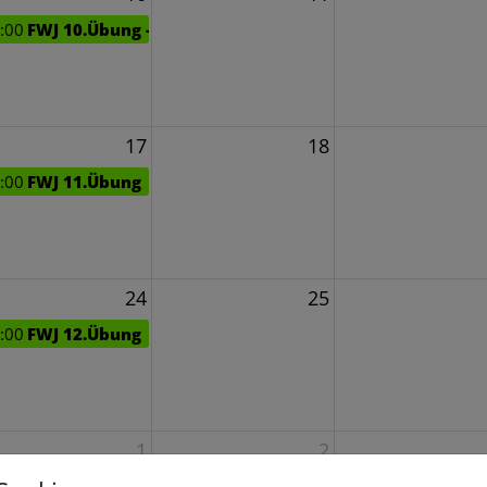
:00
FWJ 10.Übung - Formalexerzieren und Tragen
17
18
:00
FWJ 11.Übung
24
25
:00
FWJ 12.Übung
1
2
:00
FWJ 13.Übung Marschübung & GH Reinigung