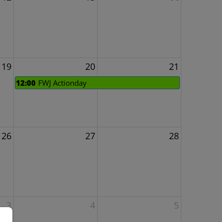
19
20
21
12:00
FWJ Actionday
26
27
28
3
4
5