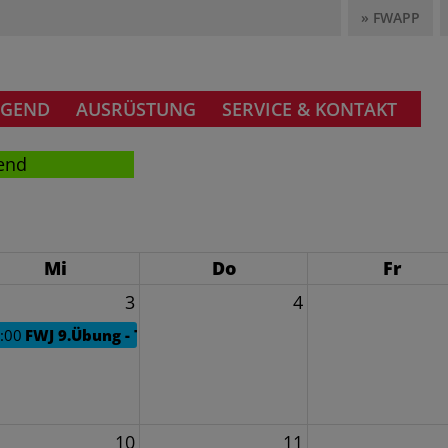
» FWAPP
UGEND
AUSRÜSTUNG
SERVICE & KONTAKT
end
Mi
Do
Fr
3
4
:00
FWJ 9.Übung - Technische Probe
10
11