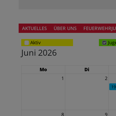
AKTUELLES
ÜBER UNS
FEUERWEHRJ
Aktiv
Jug
Juni 2026
Mo
Di
1
2
19
8
9