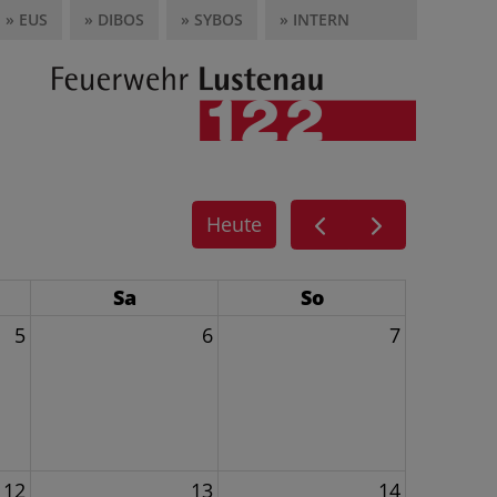
» EUS
» DIBOS
» SYBOS
» INTERN
Heute
Sa
So
5
6
7
12
13
14