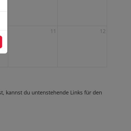
10
11
12
t, kannst du untenstehende Links für den